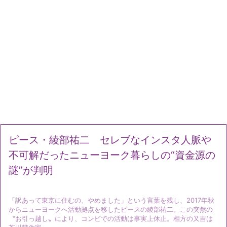
ピース・綾部祐二 セレブなインスタ人脈や
不可解だったニューヨーク暮らしの“資金源の
謎”が判明
「訳あって東京に住むの、やめました」という言葉を残し、2017年秋
からニューヨークへ活動拠点を移したピースの綾部祐二。この突然の
〝お引っ越し〟により、コンビでの活動は事実上休止。相方の又吉は