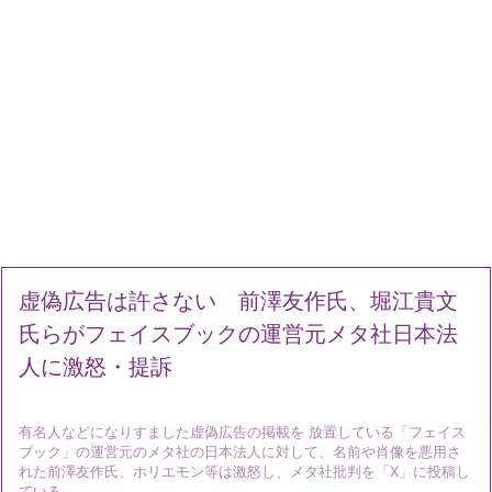
虚偽広告は許さない 前澤友作氏、堀江貴文
氏らがフェイスブックの運営元メタ社日本法
人に激怒・提訴
有名人などになりすました虚偽広告の掲載を 放置している「フェイス
ブック」の運営元のメタ社の日本法人に対して、名前や肖像を悪用さ
れた前澤友作氏、ホリエモン等は激怒し、メタ社批判を「X」に投稿し
ている。 ...