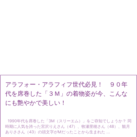
アラフォー・アラフィフ世代必見！ ９０年
代を席巻した「３Ｍ」の着物姿が今、こんな
にも艶やかで美しい！
1990年代を席巻した「3M（スリーエム）」をご存知でしょうか？ 同
時期に人気を誇った宮沢りえさん（47）、牧瀬里穂さん（48）、観月
ありささん（43）の頭文字がMだったことから生まれた ...