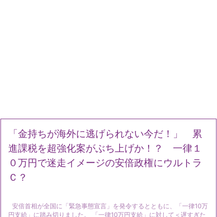
「金持ちが海外に逃げられない今だ！」 累
進課税を超強化案がぶち上げか！？ 一律１
０万円で迷走イメージの安倍政権にウルトラ
Ｃ？
安倍首相が全国に「緊急事態宣言」を発令するとともに、「一律10万
円支給」に踏み切りました。 「一律10万円支給」に対して＜遅すぎた