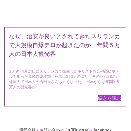
なぜ、治安が良いとされてきたスリランカ
で大規模自爆テロが起きたのか 年間５万
人の日本人観光客
2019年4月21日にスリランカで発生したキリスト教会や高級ホテ
ルを狙った連続自爆攻撃。死者は253人のぼり、そのうち38名が
外国人で日本人の吉田香さんも亡くなった。 日本からは年間約5
万人の観光客が ...
続きを読む
運営会社
/
お問い合わせ
/
X(旧twitter)
/
facebook