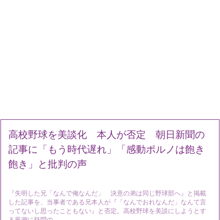
高校野球を美談化 本人が否定 朝日新聞の
記事に「もう時代遅れ」「感動ポルノは飽き
飽き」と批判の声
『失明した兄「なんで俺なんだ」 決意の弟は同じ野球部へ』と掲載
した記事を、当事者である兄本人が『「なんでおれなんだ」なんて言
ってないし思ったこともない』と否定。高校野球を美談にしようとす
る風潮に疑問の ...