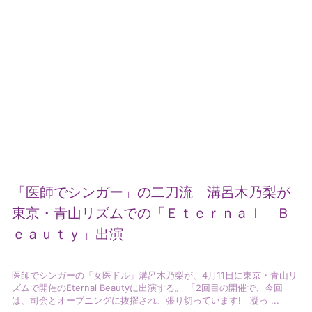
「医師でシンガー」の二刀流 溝呂木乃梨が
東京・青山リズムでの「Ｅｔｅｒｎａｌ Ｂ
ｅａｕｔｙ」出演
医師でシンガーの「女医ドル」溝呂木乃梨が、4月11日に東京・青山リ
ズムで開催のEternal Beautyに出演する。 「2回目の開催で、今回
は、司会とオープニングに抜擢され、張り切っています! 凝っ ...