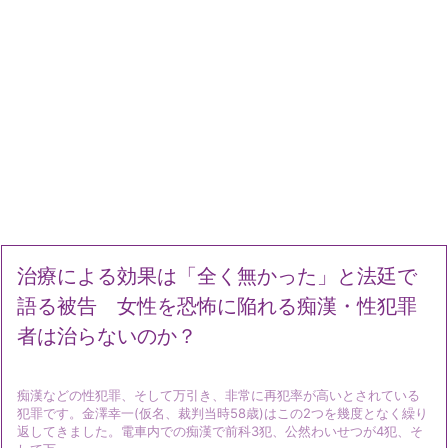
治療による効果は「全く無かった」と法廷で
語る被告 女性を恐怖に陥れる痴漢・性犯罪
者は治らないのか？
痴漢などの性犯罪、そして万引き、非常に再犯率が高いとされている
犯罪です。金澤幸一(仮名、裁判当時58歳)はこの2つを幾度となく繰り
返してきました。電車内での痴漢で前科3犯、公然わいせつが4犯、そ