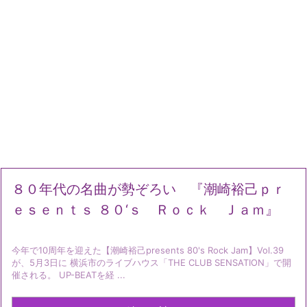
８０年代の名曲が勢ぞろい 『潮崎裕己ｐｒ
ｅｓｅｎｔｓ ８０‘ｓ Ｒｏｃｋ Ｊａｍ』
今年で10周年を迎えた【潮崎裕己presents 80's Rock Jam】Vol.39
が、5月3日に 横浜市のライブハウス「THE CLUB SENSATION」で開
催される。 UP-BEATを経 ...