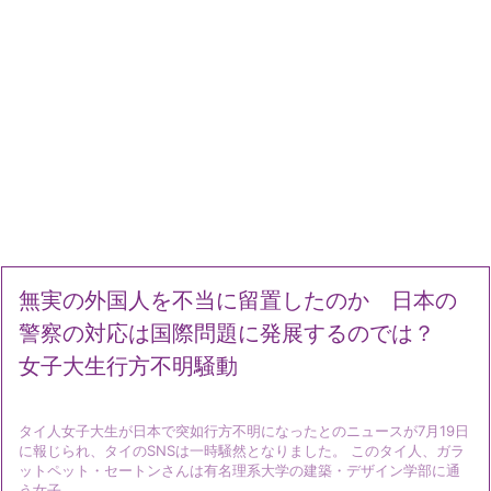
無実の外国人を不当に留置したのか 日本の
警察の対応は国際問題に発展するのでは？
女子大生行方不明騒動
タイ人女子大生が日本で突如行方不明になったとのニュースが7月19日
に報じられ、タイのSNSは一時騒然となりました。 このタイ人、ガラ
ットペット・セートンさんは有名理系大学の建築・デザイン学部に通
う女子 ...