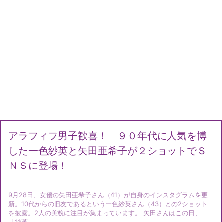
アラフィフ男子歓喜！ ９０年代に人気を博
した一色紗英と矢田亜希子が２ショットでＳ
ＮＳに登場！
9月28日、女優の矢田亜希子さん（41）が自身のインスタグラムを更
新。10代からの旧友であるという一色紗英さん（43）との2ショット
を披露。2人の美貌に注目が集まっています。 矢田さんはこの日、
「紗英 ...