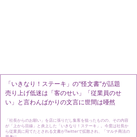
「いきなり！ステーキ」の“怪文書”が話題
売り上げ低迷は「客のせい」「従業員のせ
い」と言わんばかりの文言に世間は唖然
「社長からのお願い」を店に張りだし集客を狙ったものの、その内容
が「上から目線」と炎上した「いきなり！ステーキ」。今度は社長か
ら従業員に宛てたとされる文書がTwitterで拡散され、「マルチ商法の
思考に ...