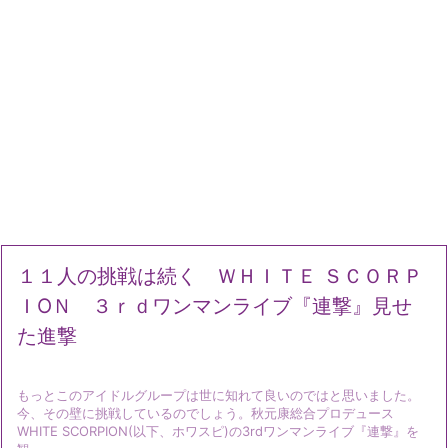
１１人の挑戦は続く ＷＨＩＴＥ ＳＣＯＲＰ
ＩОＮ ３ｒｄワンマンライブ『連撃』見せ
た進撃
もっとこのアイドルグループは世に知れて良いのではと思いました。
今、その壁に挑戦しているのでしょう。秋元康総合プロデュース
WHITE SCORPION(以下、ホワスピ)の3rdワンマンライブ『連撃』を