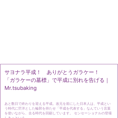
サヨナラ平成！ ありがとうガラケー！
「ガラケーの墓標」で平成に別れを告げる｜
Mr.tsubaking
あと数日で終わりを迎える平成。改元を前にした日本人は、平成とい
う時代に茫洋とした輪郭を持たせ「平成を代表する」なんていう言葉
を使いながら、去る時代を回顧しています。 センセーショナルの登場
しあっという ...