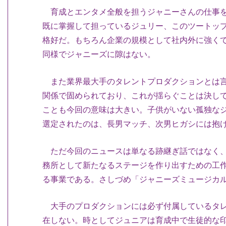
育成とエンタメ全般を担うジャニーさんの仕事を
既に掌握して担っているジュリー、このツートッ
格好だ。もちろん企業の規模として社内外に強く
同様でジャニーズに隙はない。
また業界最大手のタレントプロダクションとは言
関係で固められており、これが揺らぐことは決し
ことも今回の意味は大きい。子供がいない孤独な
選定されたのは、長男マッチ、次男ヒガシには抱
ただ今回のニュースは単なる跡継ぎ話ではなく、
務所として新たなるステージを作り出すための工
る事業である。さしづめ「ジャニーズミュージカ
大手のプロダクションには必ず付属しているタレ
在しない。時としてジュニアは育成中で生徒的な