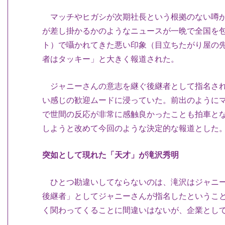
マッチやヒガシが次期社長という根拠のない噂が
が差し掛かるかのようなニュースが一晩で全国を
ト）で囁かれてきた悪い印象（目立ちたがり屋の
者はタッキー」と大きく報道された。
ジャニーさんの意志を継ぐ後継者として指名され
い感じの歓迎ムードに浸っていた。前出のように
で世間の反応が非常に感触良かったことも拍車と
しようと改めて今回のような決定的な報道とした
突如として現れた「天才」が滝沢秀明
ひとつ勘違いしてならないのは、滝沢はジャニー
後継者」としてジャニーさんが指名したというこ
く関わってくることに間違いはないが、企業とし