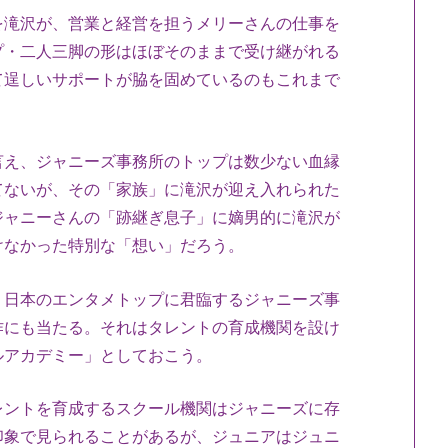
滝沢が、営業と経営を担うメリーさんの仕事を
プ・二人三脚の形はほぼそのままで受け継がれる
て逞しいサポートが脇を固めているのもこれまで
え、ジャニーズ事務所のトップは数少ない血縁
てないが、その「家族」に滝沢が迎え入れられた
ジャニーさんの「跡継ぎ息子」に嫡男的に滝沢が
けなかった特別な「想い」だろう。
日本のエンタメトップに君臨するジャニーズ事
作にも当たる。それはタレントの育成機関を設け
ルアカデミー」としておこう。
ントを育成するスクール機関はジャニーズに存
印象で見られることがあるが、ジュニアはジュニ