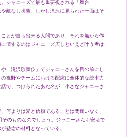
た。ジャニーズで最も重要視される「舞台
はや敵なし状態。しかし滝沢に見られた一面はそ
ことが自ら出来る人間であり、それを無から作
頼に値するのはジャニーズ広しといえど叶う者は
や「滝沢歌舞伎」でジャニーさんを目の前にし
りの視野やチームにおける配慮に全体的な統率力
な話で、つけられたあだ名が「小さなジャニーさ
、何よりは愛と信頼であることは間違いなく、
明そのものなのでしょう。ジャニーさんも安堵で
のが懸念の材料となっている。