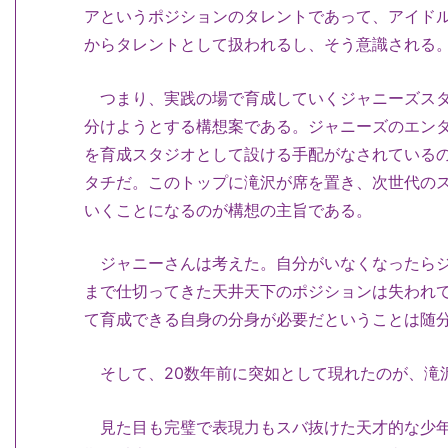
アというポジションのタレントであって、アイド
からタレントとして扱われるし、そう意識される
つまり、実践の場で育成していくジャニーズスタ
分けようとする構想案である。ジャニーズのエン
を育成スタジオとして設ける手配がなされている
タチだ。このトップに滝沢が席を置き、次世代の
いくことになるのが構想の主旨である。
ジャニーさんは考えた。自分がいなくなったらジ
まで仕切ってきた天井天下のポジションは失われ
て育成できる自身の分身が必要だということは随
そして、20数年前に突如として現れたのが、滝
見た目も完璧で表現力もスバ抜けた天才的な少年