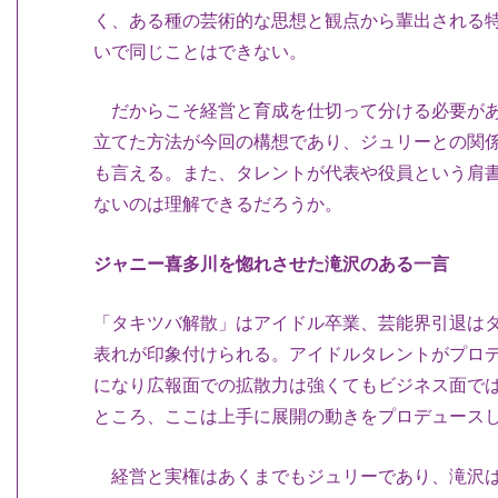
く、ある種の芸術的な思想と観点から輩出される
いで同じことはできない。
だからこそ経営と育成を仕切って分ける必要があ
立てた方法が今回の構想であり、ジュリーとの関
も言える。また、タレントが代表や役員という肩
ないのは理解できるだろうか。
ジャニー喜多川を惚れさせた滝沢のある一言
「タキツバ解散」はアイドル卒業、芸能界引退は
表れが印象付けられる。アイドルタレントがプロ
になり広報面での拡散力は強くてもビジネス面で
ところ、ここは上手に展開の動きをプロデュース
経営と実権はあくまでもジュリーであり、滝沢は