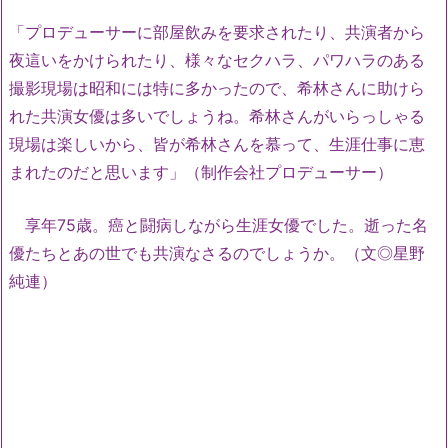
「プロデューサーに部屋飲みを要求されたり、共演者から
夜這いをかけられたり、様々なセクハラ、パワハラのある
撮影現場は昭和には特に多かったので、希林さんに助けら
れた共演女優は多いでしょうね。希林さんがいらっしゃる
現場は楽しいから、皆が希林さんを慕って、生涯仕事に恵
まれたのだと思います」（制作会社プロデューサー）
享年75歳。癌と闘病しながら生涯女優でした。逝った名
優たちとあの世でも共演なさるのでしょうか。（文◎星野
純連）