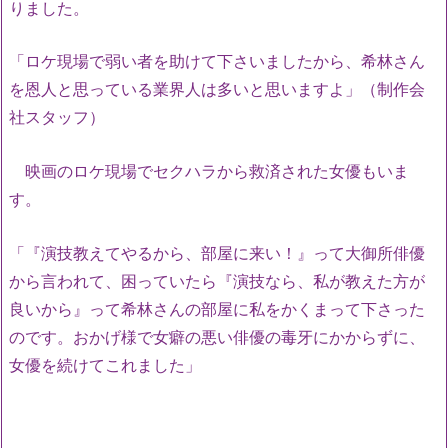
りました。
「ロケ現場で弱い者を助けて下さいましたから、希林さん
を恩人と思っている業界人は多いと思いますよ」（制作会
社スタッフ）
映画のロケ現場でセクハラから救済された女優もいま
す。
「『演技教えてやるから、部屋に来い！』って大御所俳優
から言われて、困っていたら『演技なら、私が教えた方が
良いから』って希林さんの部屋に私をかくまって下さった
のです。おかげ様で女癖の悪い俳優の毒牙にかからずに、
女優を続けてこれました」