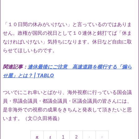
「１０日間の休みがいけない」と言っているのではありま
せん。政権が国民の祝日として１０連休と銘打てば「休ま
なければいけない」気持ちになります。休日など自由に取
らせてほしいものです。
関連記事：
連休最後にご注意 高速道路を横行する「煽ら
せ屋」とは？ | TABLO
ついでにこれ幸いとばかり、海外視察に行っている国会議
員・県議会議員・都議会議員・区議会議員の皆さんには、
是非海外での視察の成果をきちんと発表して頂きたいと思
います。（文◎久田将義）
«
‹
1
2
›
»