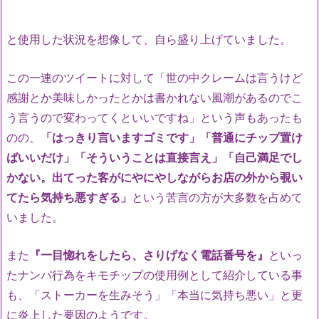
と使用した状況を想像して、自ら盛り上げていました。
この一連のツイートに対して「世の中クレームは言うけど
感謝とか美味しかったとかは書かれない風潮があるのでこ
う言うので変わってくといいですね」という声もあったも
のの、
「はっきり言いますゴミです」「普通にチップ置け
ばいいだけ」「そういうことは直接言え」「自己満足でし
かない。出てった客がにやにやしながらお店の外から覗い
てたら気持ち悪すぎる」
という苦言の方が大多数を占めて
いました。
また
『一目惚れをしたら、さりげなく電話番号を』
といっ
たナンパ行為をキモチップの使用例として紹介している事
も、「ストーカーを生みそう」「本当に気持ち悪い」と更
に炎上した要因のようです。