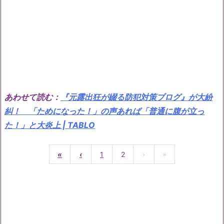
あわせて読む：
『元露出狂が綴る防犯対策ブログ』が大紛
糾！ 「ためになった！」の声あれば「普通に腹が立っ
た！」と大炎上 | TABLO
«
‹
1
2
›
»