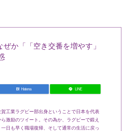
なぜか「「空き交番を増やす」
惑
B!
Hatena
LINE
佐賀工業ラグビー部出身ということで日本を代表
から激励のツイート。その為か、ラグビーで鍛え
。一日も早く職場復帰、そして通常の生活に戻っ