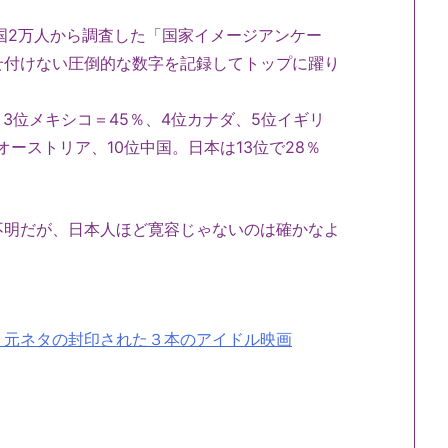
国2万人から調査した「国家イメージアンケー
せ付けない圧倒的な数字を記録してトップに躍り
、3位メキシコ＝45％、4位カナダ、5位イギリ
オーストリア、10位中国。日本は13位で28％
明だが、日本人ほど寛容じゃないのは確かなよ
」元ネタの封印された３本のアイドル映画