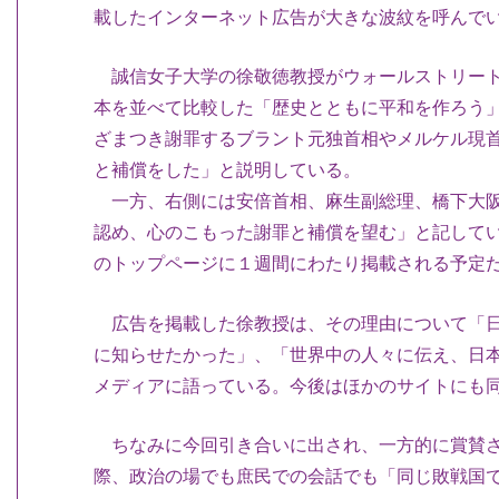
載したインターネット広告が大きな波紋を呼んで
誠信女子大学の徐敬徳教授がウォールストリート
本を並べて比較した「歴史とともに平和を作ろう
ざまつき謝罪するブラント元独首相やメルケル現
と補償をした」と説明している。
一方、右側には安倍首相、麻生副総理、橋下大阪
認め、心のこもった謝罪と補償を望む」と記して
のトップページに１週間にわたり掲載される予定
広告を掲載した徐教授は、その理由について「日
に知らせたかった」、「世界中の人々に伝え、日
メディアに語っている。今後はほかのサイトにも
ちなみに今回引き合いに出され、一方的に賞賛さ
際、政治の場でも庶民での会話でも「同じ敗戦国