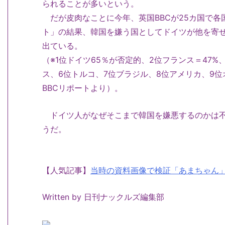
られることが多いという。
だが皮肉なことに今年、英国BBCが25カ国で各
ト」の結果、韓国を嫌う国としてドイツが他を寄
出ている。
（※1位ドイツ65％が否定的、2位フランス＝47%
ス、6位トルコ、7位ブラジル、8位アメリカ、9位
BBCリポートより）。
ドイツ人がなぜそこまで韓国を嫌悪するのかは不
うだ。
【人気記事】
当時の資料画像で検証「あまちゃん
Written by 日刊ナックルズ編集部