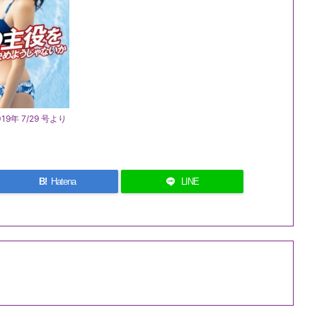
9年 7/29 号より
B!
Hatena
LINE