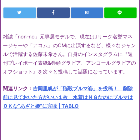
B!
雑誌「non-no」元専属モデルで、現在はJリーグ名誉マネ
ージャーや「アコム」のCMに出演するなど、様々なジャン
ルで活躍する佐藤未希さん。自身のインスタグラムに『週
刊プレイボーイ表紙&巻頭グラビア、アンコールグラビアの
オフショット』を次々と投稿して話題になっています。
関連リンク：
吉岡里帆が「悩殺ブルマ姿」を投稿！ 削除
前に見ておいた方がいい１枚 水着はＮＧなのにブルマは
ＯＫな“あざと姫”に完敗 | TABLO