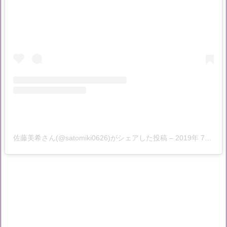
佐藤美希さん(@satomiki0626)がシェアした投稿
–
2019年 7月月17日午前5時05分PDT