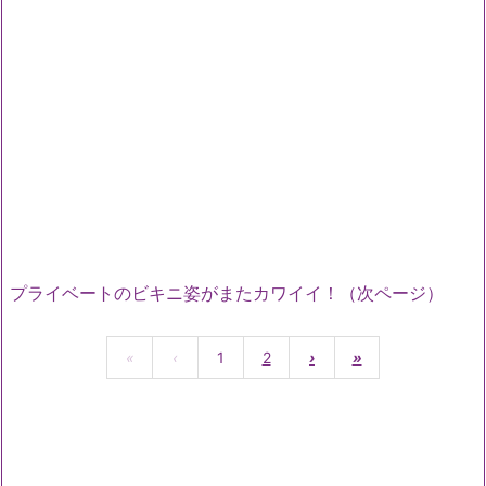
プライベートのビキニ姿がまたカワイイ！（次ページ）
«
‹
1
2
›
»