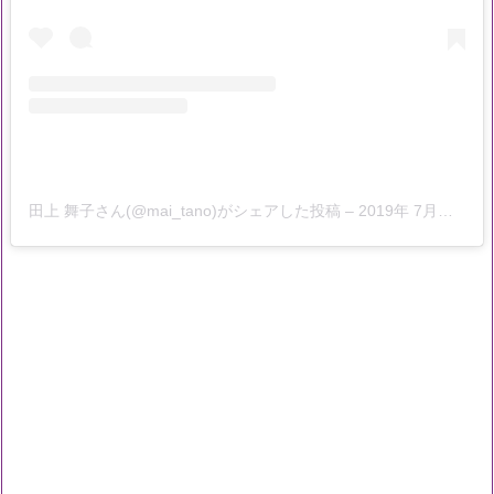
田上 舞子さん(@mai_tano)がシェアした投稿
–
2019年 7月月13日午後11時43分PDT