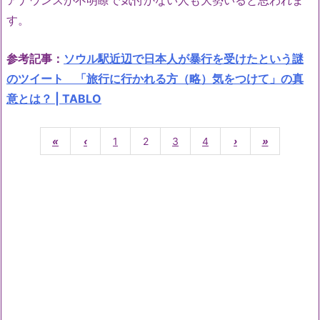
アナウンスが不明瞭で気付かない人も大勢いると思われま
す。
参考記事：
ソウル駅近辺で日本人が暴行を受けたという謎
のツイート 「旅行に行かれる方（略）気をつけて」の真
意とは？ | TABLO
«
‹
1
2
3
4
›
»