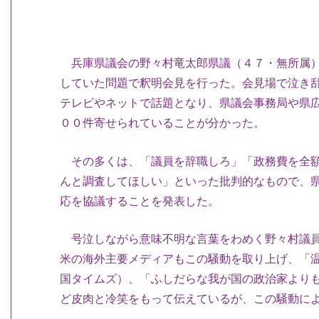
兵庫県議会の野々村竜太郎県議（４７・無所属）
していた問題で釈明会見を行った。会見場で泣き
テレビやネットで話題となり、県議会事務局や県
００件寄せられていることが分かった。
その多くは、「議員を辞職しろ」「政務費を全額
んと調査してほしい」といった批判的なもので、
応を協議することを発表した。
号泣しながら意味不明な言葉をわめく野々村議員
米の海外主要メディアもこの騒動を取り上げ、「
国タイムズ）、「ふしだらな我が国の政治家より
ど皮肉と冷笑をもって伝えているが、この騒動に