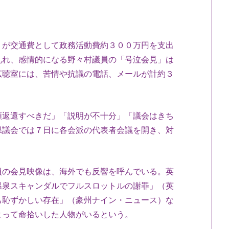
が交通費として政務活動費約３００万円を支出
乱れ、感情的になる野々村議員の「号泣会見」は
広聴室には、苦情や抗議の電話、メールが計約３
返還すべきだ」「説明が不十分」「議会はきち
県議会では７日に各会派の代表者会議を開き、対
の会見映像は、海外でも反響を呼んでいる。英
温泉スキャンダルでフルスロットルの謝罪」（英
も恥ずかしい存在」（豪州ナイン・ニュース）な
よって命拾いした人物がいるという。