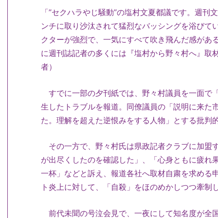
「”セクハラやじ騒動”の塩村文夏都議です。週刊
ンチに取り沙汰されて猛烈なバッシングを浴びて
クターが強烈で、一気にすべて吹き飛んだ感がある
に週刊誌記者の多くには『塩村から野々村へ』取
者）
すでに一部の夕刊紙では、野々村議員を一面で「
生したトラブルを報道。同僚議員の「説明に来た
た。理解を超えた逆恨みをする人物」とする批判
その一方で、野々村氏は県政記者クラブに加盟す
が出尽くしたのを確認した」、「心身ともに疲れ
一杯」などと訴え、報道各社へ取材自粛を求める
ト炎上に対して、「自殺」をほのめかしつつ牽制
前代未聞の号泣会見で、一夜にして知名度が全国