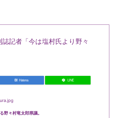
刊誌記者「今は塩村氏より野々
B!
Hatena
LINE
る野々村竜太郎県議。