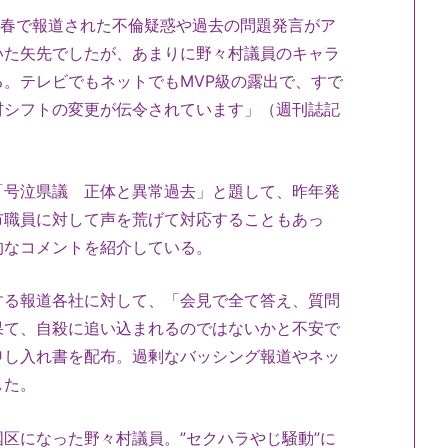
文春で報道された不倫疑惑や過去の問題発言がア
いた矢先でしたが、あまりに野々村議員のキャラ
。テレビでもネットでもMVP級の露出で、すで
材シフトの変更が伝令されています」（週刊誌記
号泣県議 正体と異常過去」と題して、昨年発
市職員に対して声を荒げて対応することもあっ
的なコメントを紹介している。
る報道各社に対して、「会見で全て答え、質問
果て、自殺に追い込まれるのではないかと不安で
申し入れ書を配布。過剰なバッシング報道やネッ
した。
区になった野々村議員。”セクハラやじ騒動”に