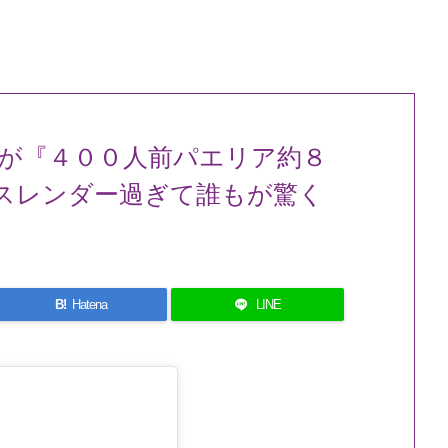
が『４００人前パエリア約８
スレンダー過ぎて誰もが驚く
B!
Hatena
LINE