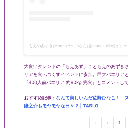
もえのあずき(Moeno Azuki)さん(@moeazukitty)
大食いタレントの「もえあず」こともえのあずきさ
リアを食べつくすイベントに参加。巨大パエリア
『400人前パエリア 約80kg 完食』とコメントし
おすすめ記事：
なんて美しいんだ佐野ひなこ！ 
隆之介もモヤモヤな日々？ | TABLO
«
‹
1