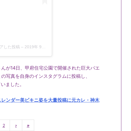
がシェアした投稿
–
2019年 9月月18日午後6時41分PDT
んが14日、甲府住宅公園で開催された巨大パエ
との写真を自身のインスタグラムに投稿し、
ていました。
スレンダー美ビキニ姿を大量投稿に元カレ・神木
2
›
»