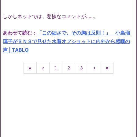
しかしネットでは、悲惨なコメントが……。
あわせて読む：
「この細さで、その胸は反則！」 小島瑠
璃子がＳＮＳで見せた水着オフショットに内外から感嘆の
声 | TABLO
«
‹
1
2
3
›
»