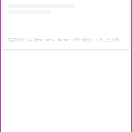
涼宮琴音さん(@suzumiya_kotone_official)がシェアした投稿
–
20