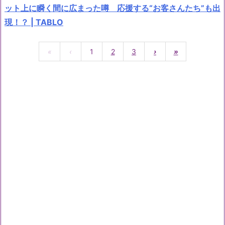
ット上に瞬く間に広まった噂 応援する“お客さんたち”も出
現！？ | TABLO
«
‹
1
2
3
›
»