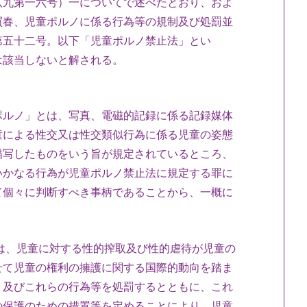
八九第一六号）一についてで述べたとおり、およ
買春、児童ポルノに係る行為等の規制及び処罰並
第五十二号。以下「児童ポルノ禁止法」とい
は該当しないと解される。
ポルノ」とは、写真、電磁的記録に係る記録媒体
童による性交又は性交類似行為に係る児童の姿態
描写したものをいう旨が規定されているところ、
いかなる行為が児童ポルノ禁止法に規定する罪に
て個々に判断すべき事柄であることから、一概に
、児童に対する性的搾取及び性的虐待が児童の
せて児童の権利の擁護に関する国際的動向を踏ま
、及びこれらの行為等を処罰するとともに、これ
の保護のための措置等を定めることにより、児童