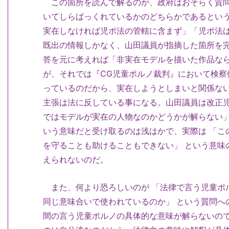
この箇所を読んで解るのが、政府はおそらく質問
いてしらばっくれているかのどちらかであるとい
実在しなければ児ポ法の管轄に含まず」「児ポ法
既出の情報しかなく、山田議員が指摘した箇所を
答を元に考えれば「非実在モデルを描いた作品なら
が、それでは『CG児童ポルノ裁判』において検察
っているのだから、実在しようとしまいと関係ない
主張は法に反している事になる。山田議員は改正児
ではモデルが実在の人物なのかどうかが解らない」と
いう意味だと受け取るのは浅はかで、実際は 「こ
を守ることも助けることもできない」 という意味
えられないのだ。
また、何より恐ろしいのが 「法律で言う児童ポ
同じ意味合いで使われているのか」 という質問への
間の言う児童ポルノの具体的な意味が解らないので