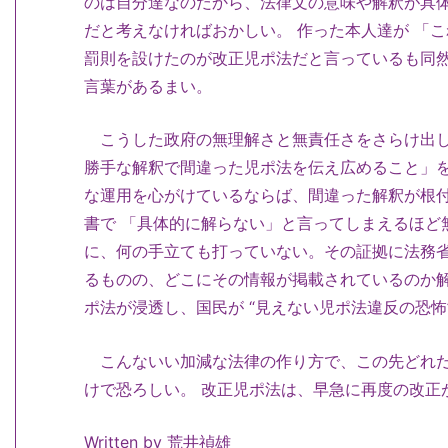
のは自分達なのだから、法律文の意味や解釈が具
だと考えなければおかしい。 作った本人達が 「
罰則を設けたのが改正児ポ法だと言っているも同然
言葉があるまい。
こうした政府の無理解さと無責任さをさらけ出し
勝手な解釈で間違った児ポ法を伝え広めること」
な運用を心がけているならば、間違った解釈が根付
書で 「具体的に解らない」と言ってしまえるほど
に、何の手立ても打っていない。その証拠に法務
るものの、どこにその情報が掲載されているのか
ポ法が浸透し、国民が “見えない児ポ法違反の恐怖
こんないい加減な法律の作り方で、この先どれだ
けで恐ろしい。 改正児ポ法は、早急に再度の改正
Written by 荒井禎雄