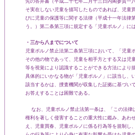
先の答弁書（平成二十七年二月十三日内閣参質一
そ実在しない児童を描写したものであれば、児童
びに児童の保護等に関する法律（平成十一年法律
う。）第二条第三項に規定する「児童ポルノ」に
・三から八までについて
児童ポルノ禁止法第二条第三項において、「児童
その他の物であって、児童を相手方とする又は児
等を視覚により認識することができる方法により
具体的にいかなる物が「児童ポルノ」に該当し、
該当するかは、捜査機関が収集した証拠に基づい
お答えすることは困難である。
なお、児童ポルノ禁止法第一条は、「この法律は
権利を著しく侵害することの重大性に鑑み、あわ
え、児童買春、児童ポルノに係る行為等を規制し
らの行為等により心身に有害な影響を受けた児童