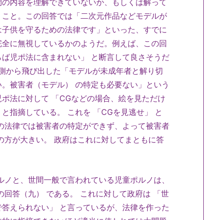
の内容を理解できていないか、もしくは解って
うこと。この回答では「二次元作品などモデルが
は子供を守るための法律です」といった、すでに
完全に無視しているかのようだ。例えば、この回
ば児ポ法に含まれない」 と断言して良さそうだ
側から飛び出した「モデルが未成年者と解り切
。被害者（モデル） の特定も必要ない」という
ポ法に対して 「CGなどの場合、絵を見ただけ
指摘している。 これを 「CGを見逃せ」 と
の法律では被害者の特定ができず、よって被害者
の方が大きい。 政府はこれに対してまともに答
ルノと、世間一般で言われている児童ポルノは、
回答（九） である。 これに対して政府は 「世
答えられない」 と言っているが、法律を作った