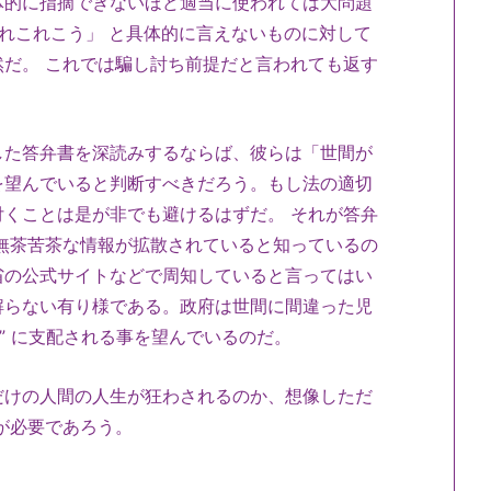
体的に指摘できないほど適当に使われては大問題
これこれこう」 と具体的に言えないものに対して
だ。 これでは騙し討ち前提だと言われても返す
た答弁書を深読みするならば、彼らは「世間が
を望んでいると判断すべきだろう。もし法の適切
くことは是が非でも避けるはずだ。 それが答弁
無茶苦茶な情報が拡散されていると知っているの
省の公式サイトなどで周知していると言ってはい
解らない有り様である。政府は世間に間違った児
” に支配される事を望んでいるのだ。
けの人間の人生が狂わされるのか、想像しただ
が必要であろう。