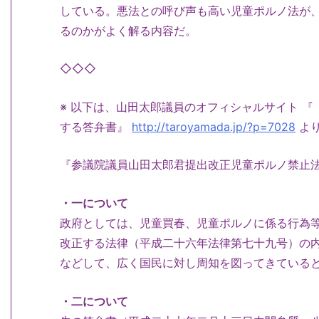
している。悪法との呼び声も高い児童ポルノ法が
るのかがよく解る内容だ。
◇◇◇
※ 以下は、山田太郎議員のオフィシャルサイト 
する答弁書』
http://taroyamada.jp/?p=7028
よ
『参議院議員山田太郎君提出改正児童ポルノ禁止
・一について
政府としては、児童買春、児童ポルノに係る行為
改正する法律（平成二十六年法律第七十九号）の
などして、広く国民に対し周知を図ってきている
・二について