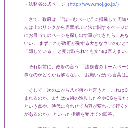
・法務省公式ページ（
http://www.moj.go.jp/
）
さて、政府は 「”ほーむぺーじ” に掲載して周
んは上のリンクから児童ポルノ法に関するページに
にお目当てのページを探し出す事ができたら、あ
いい。 まずこれが政府が発する大きなウソのひと
「隠している」 と受け取られても文句は言えまい
それ以前に、政府の言う 「法務省のホームペー
事なのかどうかも解らない。 お願いだから言葉は
そして、次のニから八が何かと言うと、これはC
まれるのか、または技術の進歩した今やCGを見た
という点や、時代に合わせて内容が変わって行く
があるのか） といった指摘を受けての回答。