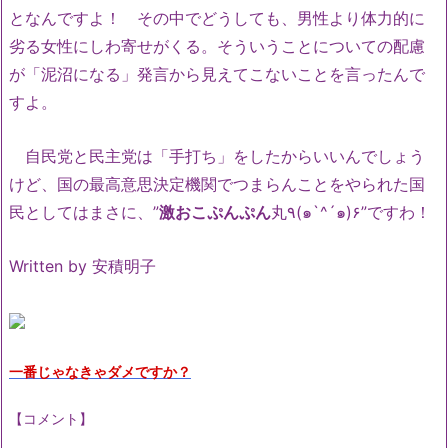
となんですよ！ その中でどうしても、男性より体力的に
劣る女性にしわ寄せがくる。そういうことについての配慮
が「泥沼になる」発言から見えてこないことを言ったんで
すよ。
自民党と民主党は「手打ち」をしたからいいんでしょう
けど、国の最高意思決定機関でつまらんことをやられた国
民としてはまさに、”
激おこぷんぷん
丸٩(๑`^´๑)۶”ですわ！
Written by 安積明子
一番じゃなきゃダメですか？
【コメント】