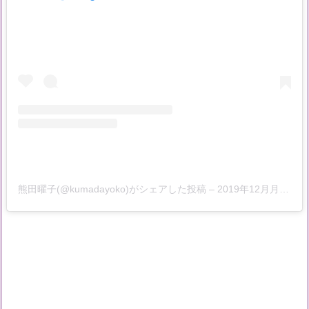
熊田曜子(@kumadayoko)がシェアした投稿
–
2019年12月月7日午前8時39分PST