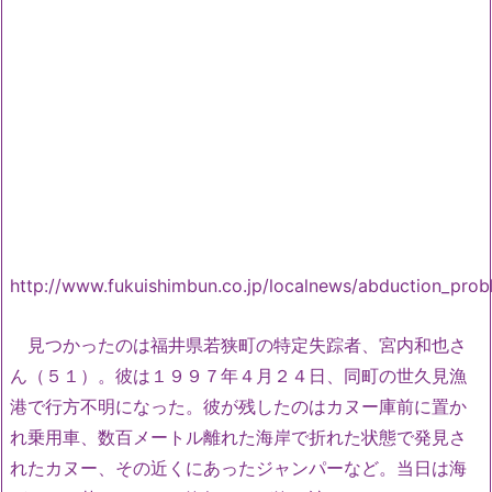
http://www.fukuishimbun.co.jp/localnews/abduction_prob
見つかったのは福井県若狭町の特定失踪者、宮内和也さ
ん（５１）。彼は１９９７年４月２４日、同町の世久見漁
港で行方不明になった。彼が残したのはカヌー庫前に置か
れ乗用車、数百メートル離れた海岸で折れた状態で発見さ
れたカヌー、その近くにあったジャンパーなど。当日は海