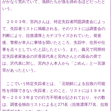
がかなり荒れていて、漁師たちが漁を諦めるほどだったと
いう。
２００３年、宮内さんは、特定失踪者問題調査会によっ
て、失踪者リストに掲載される。そのリストには調査会の
判断により、拉致濃厚とカテゴライズされていた。発覚
後、警察が本人に事情を聞いたところ、失踪中、住所や仕
事を点々としていたと話したという。また、義兄で同県特
定失踪者家族会の沢香苗代表と宮内さんとの面会の席で
は、沢代表に対し、宮内さん本人から「ごめん」と一言謝
罪があったという。
ここでいう特定失踪者とは、「北朝鮮による拉致の可能
性を排除できない失踪者」とのこと。リストには１９４８
年～２００３年までの行方不明者が記されており、その数
は、調査会独自リストによると271名（拉致濃厚77名、拉致