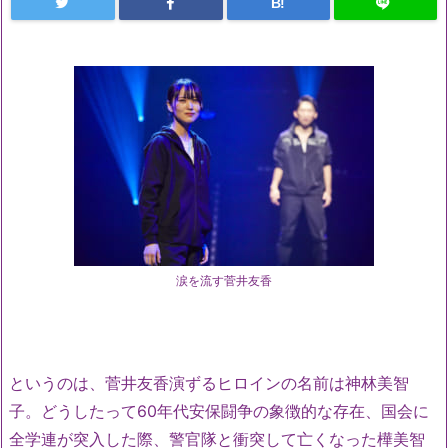
B!
涙を流す菅井友香
というのは、菅井友香演ずるヒロインの名前は神林美智
子。どうしたって60年代安保闘争の象徴的な存在、国会に
全学連が突入した際、警官隊と衝突して亡くなった樺美智