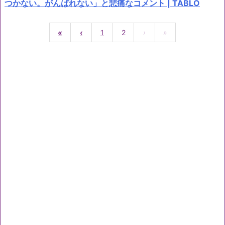
つかない。がんばれない」と悲痛なコメント | TABLO
«
‹
1
2
›
»