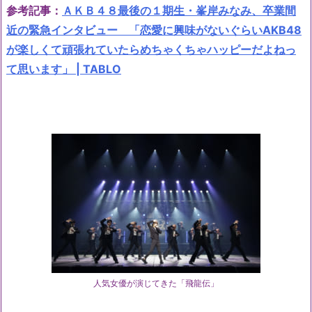
参考記事：
ＡＫＢ４８最後の１期生・峯岸みなみ、卒業間
近の緊急インタビュー 「恋愛に興味がないぐらいAKB48
が楽しくて頑張れていたらめちゃくちゃハッピーだよねっ
て思います」 | TABLO
人気女優が演じてきた「飛龍伝」