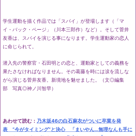
学生運動を描く作品では「スパイ」が登場します（「マ
イ・バック・ページ」（川本三郎作）など）。そして菅井
友香は、スパイを演じる事になります。学生運動家の恋人
に命じられて。
潜入先の警察官・石田明との恋と、運動家としての義務を
果たさなければなりません。その葛藤を時には涙を流しな
がら演じる菅井友香。新境地を魅せました。（文◎編集
部 写真◎神ノ川智早）
あわせて読む：
乃木坂46の白石麻衣がついに卒業を発
表 “今がタイミング”と決心 「まいやん…無理なんも手に