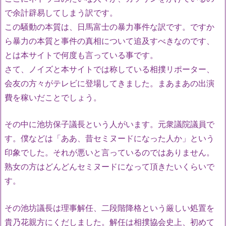
で余計辟易してしまう訳です。
この騒動の本質は、日馬富士の暴力事件な訳です。ですか
ら暴力の本質と事件の真相について追及すべきなのです、
とは本サイトで何度も言っている事です。
さて、ノイズと本サイトでは称している相撲リポーター、
会友の方々がテレビに登場してきました。まあまあの出演
費を稼いだことでしょう。
その中に池坊保子議長という人がいます。元衆議院議員で
す。僕などは「ああ、昔セミヌードになった人か」という
印象でした。それが悪いと言っているのではありません。
熟女の方はどんどんセミヌードになって頂きたいくらいで
す。
その池坊議長は理事解任、二段階降格という厳しい処置を
貴乃花親方にくだしました。解任は相撲協会史上、初めて