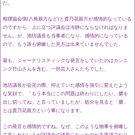
た。
相撲協会側(八角親方など)と貴乃花親方が感情的なっている
のですから、上に立つ評議会は冷静にならなければなりま
せん。が、池坊議長も当事者になり、感情的になっている
ので、もう誰も俯瞰した見方は出来ていませんでした。
最も、ジャーナリスティックな発言をしていたのはカンニ
ング竹山さんを含む、一部芸人さんたちでした、
池坊議長が会見の際、抑えていた感情を強引に変えたよう
な笑顔で、「もう本当にこの問題は終わりにしたい。膿を
出し切ってね」と言っていましたが、処分を見ると「膿」
とは貴乃花親方という事になります。
この発言も感情的ですね。なぜ、このような物事を俯瞰し
て見られない人が評議会の議長になったのか不思議でなり