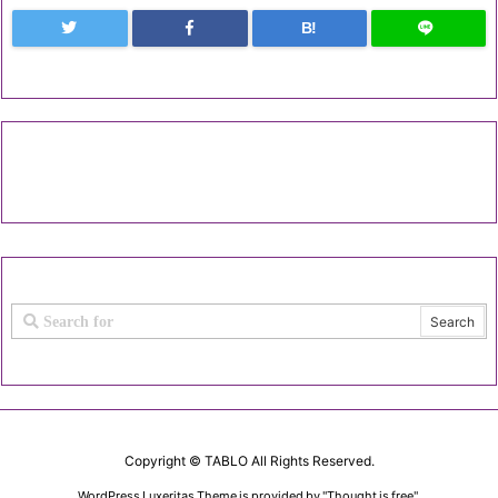
B!
Copyright ©
TABLO
All Rights Reserved.
WordPress Luxeritas Theme is provided by "
Thought is free
".