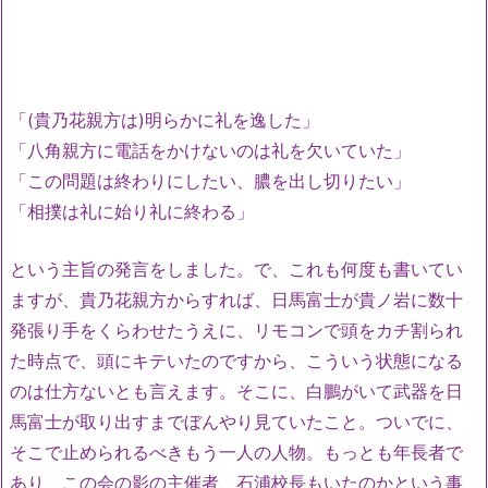
「(貴乃花親方は)明らかに礼を逸した」
「八角親方に電話をかけないのは礼を欠いていた」
「この問題は終わりにしたい、膿を出し切りたい」
「相撲は礼に始り礼に終わる」
という主旨の発言をしました。で、これも何度も書いてい
ますが、貴乃花親方からすれば、日馬富士が貴ノ岩に数十
発張り手をくらわせたうえに、リモコンで頭をカチ割られ
た時点で、頭にキテいたのですから、こういう状態になる
のは仕方ないとも言えます。そこに、白鵬がいて武器を日
馬富士が取り出すまでぼんやり見ていたこと。ついでに、
そこで止められるべきもう一人の人物。もっとも年長者で
あり、この会の影の主催者、石浦校長もいたのかという事