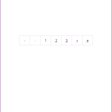
«
‹
1
2
3
›
»