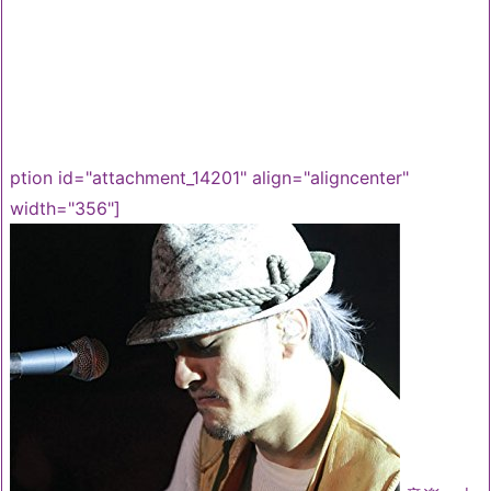
ption id="attachment_14201" align="aligncenter"
width="356"]