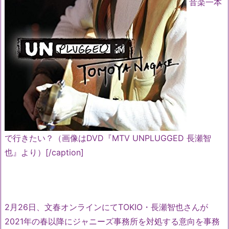
音楽一本
で行きたい？（画像はDVD『MTV UNPLUGGED 長瀬智
也』より）[/caption]
2月26日、文春オンラインにてTOKIO・長瀬智也さんが
2021年の春以降にジャニーズ事務所を対処する意向を事務