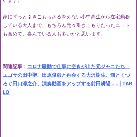
います。
家にずっと引きこもらざるをえない小中高生から在宅勤務
している大人まで、もちろん元々引きこもりだったニート
も含めて、喜んでいる人も多いかと思います。
関連記事：
コロナ騒動で仕事に空きが出た元ジャニたち
エゴサの田中聖、田原俊彦と再会する大沢樹生、猫とくつ
ろぐ田口淳之介、演奏動画をアップする前田耕陽…… | TAB
LO