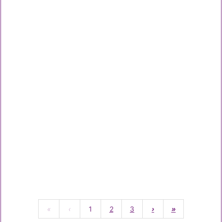
«
‹
1
2
3
›
»