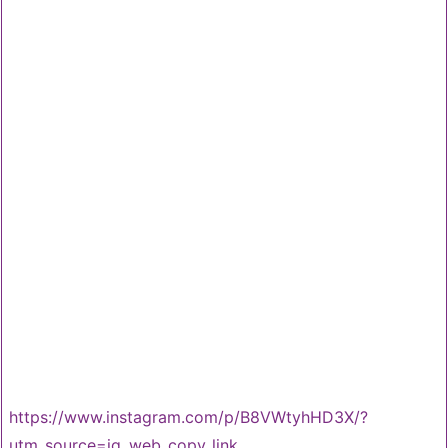
https://www.instagram.com/p/B8VWtyhHD3X/?
utm_source=ig_web_copy_link