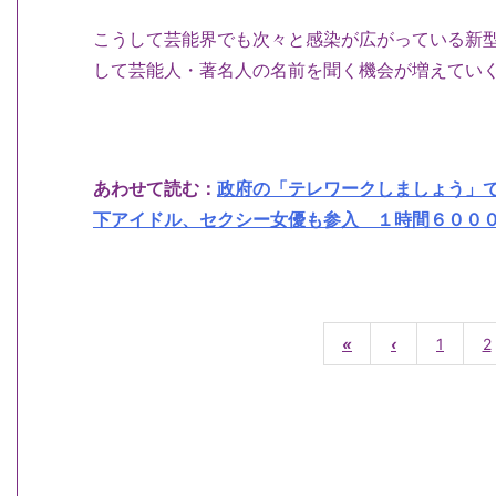
こうして芸能界でも次々と感染が広がっている新
して芸能人・著名人の名前を聞く機会が増えてい
あわせて読む：
政府の「テレワークしましょう」
下アイドル、セクシー女優も参入 １時間６０００円は
«
‹
1
2