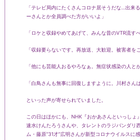
「テレビ局内にたくさんコロナ居そうだな…出来
ーさんとか全員調べた方がいいよ」
「ロケと収録やめてあげて、みんな昔のVTR流す
「収録要らないです。再放送、大歓迎。被害者を
「他にも芸能人おるやろなぁ。無症状感染の人と
「白鳥さんも無事に回復しますように。川村さん
といった声が寄せられていました。
この日はほかにも、NHK『おかあさんといっしょ
速水けんたろうさんや、タレントのラジバンダリ西井さ
ム・藤原“31才”広明さんが新型コロナウイルスに