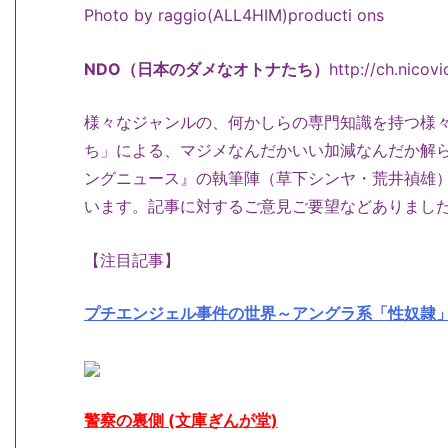
Photo by raggio(ALL4HIM)producti ons
NDO（日本のダメなオトナたち）
http://ch.nicov
様々なジャンルの、何かしらの専門知識を持つ様
ち」による、マジメなんだかいい加減なんだか解
ングニュース』の執筆陣（草下シンヤ・荒井禎雄）
います。記事に対するご意見ご要望などありまし
【注目記事】
プチエンジェル事件の世界～アングラ系「性奴隷
警察の裏側 (文庫ぎんが堂)