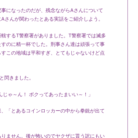
事になったのだが、残念ながらAさんについて
にAさんが関わったとある実話をご紹介しよう。
轄するT警察署がありました。T警察署では滅多
たすのに精一杯でした。刑事さん達は頑張って事
らすこの地域は平和すぎ、とてもじゃないけど点
と閃きました。
んじゃ～ん！ ボクってあったまいい～！」
、「とあるコインロッカーの中から拳銃が出て
りません。後が怖いのでヤクザに貰う訳にもい