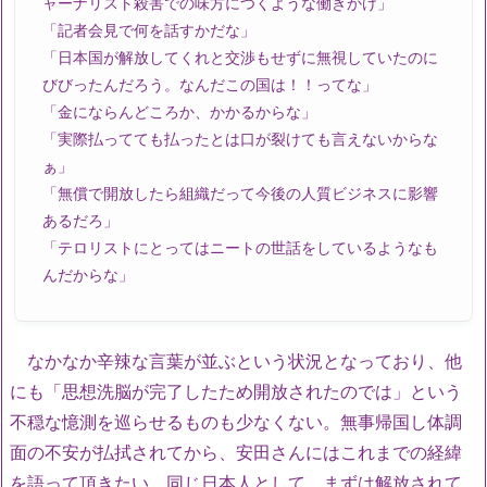
ャーナリスト殺害での味方につくような働きかけ」
「記者会見で何を話すかだな」
「日本国が解放してくれと交渉もせずに無視していたのに
びびったんだろう。なんだこの国は！！ってな」
「金にならんどころか、かかるからな」
「実際払ってても払ったとは口が裂けても言えないからな
ぁ」
「無償で開放したら組織だって今後の人質ビジネスに影響
あるだろ」
「テロリストにとってはニートの世話をしているようなも
んだからな」
なかなか辛辣な言葉が並ぶという状況となっており、他
にも「思想洗脳が完了したため開放されたのでは」という
不穏な憶測を巡らせるものも少なくない。無事帰国し体調
面の不安が払拭されてから、安田さんにはこれまでの経緯
を語って頂きたい。同じ日本人として、まずは解放されて