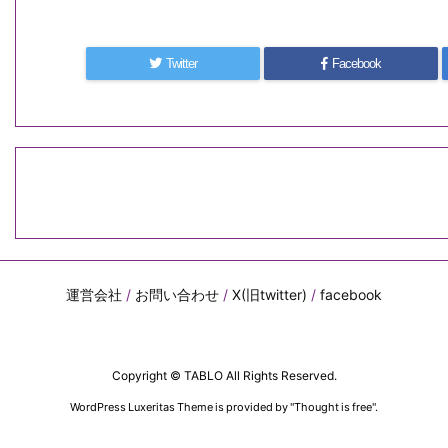
Twitter
Facebook
運営会社
/
お問い合わせ
/
X(旧twitter)
/
facebook
Copyright ©
TABLO
All Rights Reserved.
WordPress Luxeritas Theme is provided by "
Thought is free
".