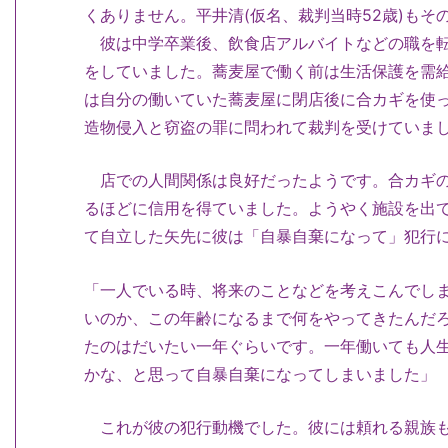
くありません。平井清(仮名、裁判当時52歳)も
彼は中学卒業後、飲食店アルバイトなどの職を転
をしていました。蕎麦屋で働く前は生活保護を需
は自分の働いていた蕎麦屋に閉店後に合カギを使って
造物侵入と窃盗の罪に問われて裁判を受けていま
店での人間関係は良好だったようです。合カギの
るほどに信用を得ていました。ようやく施設を出
て自立した矢先に彼は「自暴自棄になって」犯行
「一人でいる時、将来のことなどを考えこんでし
いのか、この年齢になるまで何をやってきたんだ
たのはだいたい一年ぐらいです。一年働いても人
かな、と思って自暴自棄になってしまいました」
これが彼の犯行動機でした。彼には頼れる親族も