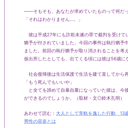
――そもそも、あなたが求めていたものって何だっ
「それはわかりません…。」
彼は平成27年にも詐欺未遂の罪で裁判を受けてい
猶予が付されていました。今回の事件は執行猶予中
ました。前回の執行猶予が取り消されることを考え
仮出所したとしても、出てくる頃には彼は56歳に
社会復帰後は生活保護で生活を建て直してから再
「もう死んでもいいや」
と全てを諦めて自暴自棄になっていた彼は、今後
ができるのでしょうか。（取材・文◎鈴木孔明）
あわせて読む：
大人として常軌を逸した行動 13
男性の容姿とは