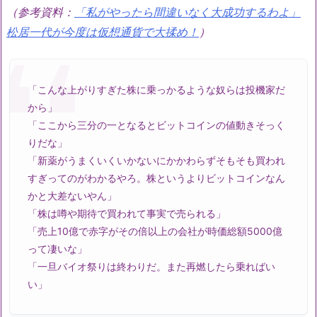
（参考資料：
「私がやったら間違いなく大成功するわよ」
松居一代が今度は仮想通貨で大揉め！
）
「こんな上がりすぎた株に乗っかるような奴らは投機家だ
から」
「ここから三分の一となるとビットコインの値動きそっく
りだな」
「新薬がうまくいくいかないにかかわらずそもそも買われ
すぎってのがわかるやろ。株というよりビットコインなん
かと大差ないやん」
「株は噂や期待で買われて事実で売られる」
「売上10億で赤字がその倍以上の会社が時価総額5000億
って凄いな」
「一旦バイオ祭りは終わりだ。また再燃したら乗ればい
い」