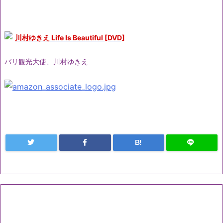
川村ゆきえ Life Is Beautiful [DVD]
バリ観光大使、川村ゆきえ
B!