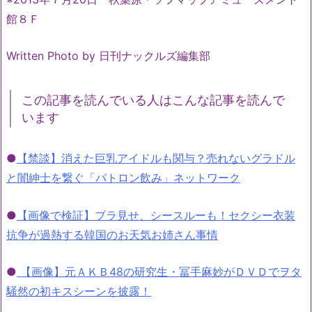
館８Ｆ
Written Photo by 日刊ナックルズ編集部
この記事を読んでいる人はこんな記事を読んで
います
●
【禁談】消えた巨乳アイドルも関与？売れないグラドル
と闇紳士を繋ぐ「パトロン飲み」ネットワーク
●
【画像で検証】ブラ見せ、シースルーも！セクシー衣装
抗争が過熱する韓国のお天気お姉さん事情
●
【画像】元ＡＫＢ48の研究生・冨手麻妙がＤＶＤでヲタ
騒然の初キスシーンを披露！