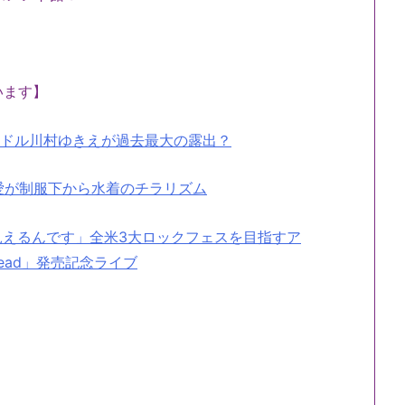
います】
ラドル川村ゆきえが過去最大の露出？
愛が制服下から水着のチラリズム
えるんです」全米3大ロックフェスを目指すア
Head」発売記念ライブ