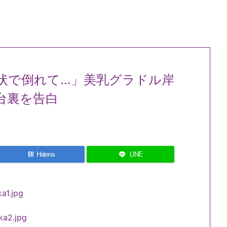
状で倒れて…」美乳グラドル岸
台裏を告白
B!
Hatena
LINE