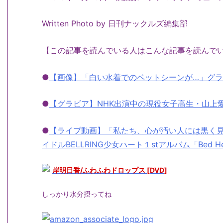
Written Photo by 日刊ナックルズ編集部
【この記事を読んでいる人はこんな記事を読んで
●
【画像】「白い水着でのベットシーンが…」グ
●
【グラビア】NHK出演中の現役女子高生・山上
●
【ライブ動画】「私たち、心が汚い人には黒く見
イドルBELLRING少女ハート１stアルバム「Bed 
岸明日香/ふわふわドロップス [DVD]
しっかり水分摂ってね