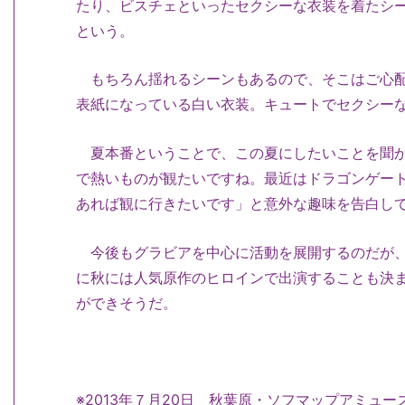
たり、ビスチェといったセクシーな衣装を着たシ
という。
もちろん揺れるシーンもあるので、そこはご心配
表紙になっている白い衣装。キュートでセクシー
夏本番ということで、この夏にしたいことを聞か
で熱いものが観たいですね。最近はドラゴンゲー
あれば観に行きたいです」と意外な趣味を告白し
今後もグラビアを中心に活動を展開するのだが、
に秋には人気原作のヒロインで出演することも決
ができそうだ。
※2013年７月20日 秋葉原・ソフマップアミュ