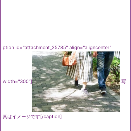
ption id="attachment_25785" align="aligncenter"
width="300"]
写
真はイメージです[/caption]