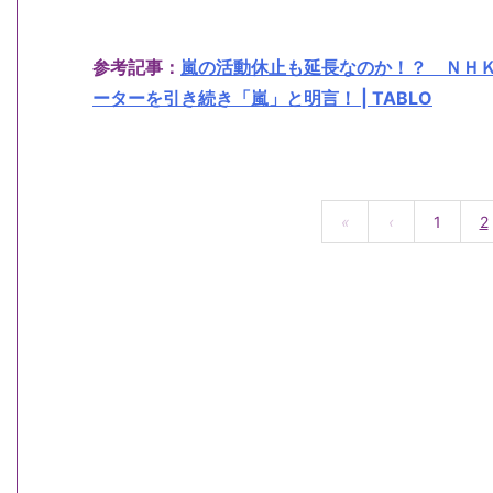
参考記事：
嵐の活動休止も延長なのか！？ ＮＨ
ーターを引き続き「嵐」と明言！ | TABLO
«
‹
1
2