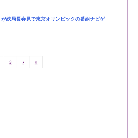
Ｋが総局長会見で東京オリンピックの番組ナビゲ
3
›
»