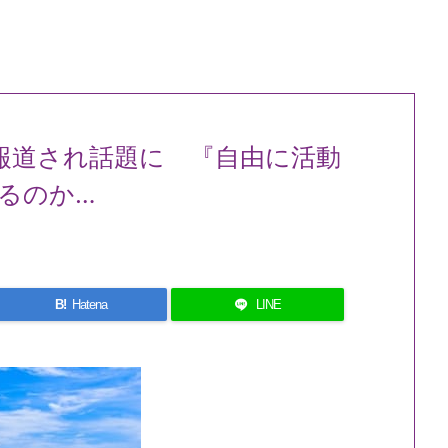
報道され話題に 『自由に活動
るのか…
B!
Hatena
LINE