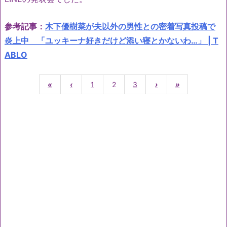
参考記事：
木下優樹菜が夫以外の男性との密着写真投稿で
炎上中 「ユッキーナ好きだけど添い寝とかないわ…」 | T
ABLO
«
‹
1
2
3
›
»