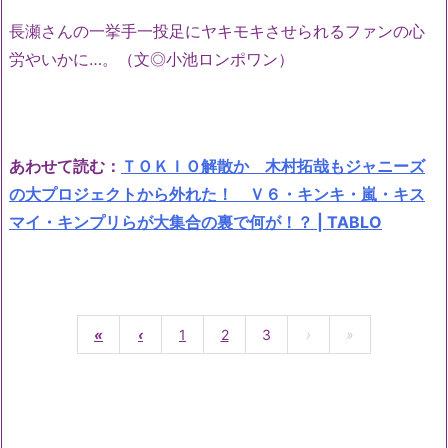
長瀬さんの一挙手一投足にヤキモキさせられるファンの心
労やいかに…。（文◎小池ロンポワン）
あわせて読む：
ＴＯＫＩＯ解散か 木村拓哉もジャニーズ
の大プロジェクトから外れた！ Ｖ６・キンキ・嵐・キス
マイ・キンプリらが大集合の裏で何が！？ | TABLO
«
‹
1
2
3
›
»