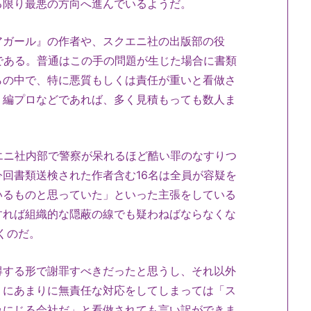
る限り最悪の方向へ進んでいるようだ。
アガール』の作者や、スクエニ社の出版部の役
である。普通はこの手の問題が生じた場合に書類
らの中で、特に悪質もしくは責任が重いと看做さ
・編プロなどであれば、多く見積もっても数人ま
エニ社内部で警察が呆れるほど酷い罪のなすりつ
回書類送検された作者含む16名は全員が容疑を
いるものと思っていた」といった主張をしている
すれば組織的な隠蔽の線でも疑わねばならなくな
くのだ。
得する形で謝罪すべきだったと思うし、それ以外
うにあまりに無責任な対応をしてしまっては「ス
みにじる会社だ」と看做されても言い訳ができま