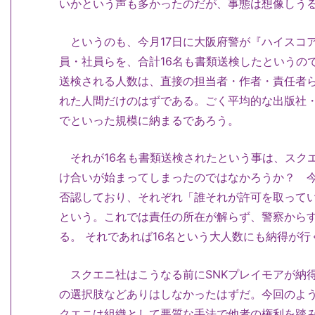
いかという声も多かったのだが、事態は想像しう
というのも、今月17日に大阪府警が『ハイスコ
員・社員らを、合計16名も書類送検したというの
送検される人数は、直接の担当者・作者・責任者
れた人間だけのはずである。ごく平均的な出版社
でといった規模に納まるであろう。
それが16名も書類送検されたという事は、スク
け合いが始まってしまったのではなかろうか？ 今
否認しており、それぞれ「誰それが許可を取って
という。これでは責任の所在が解らず、警察から
る。 それであれば16名という大人数にも納得が行
スクエニ社はこうなる前にSNKプレイモアが納
の選択肢などありはしなかったはずだ。今回のよ
クエニは組織として悪質な手法で他者の権利を踏