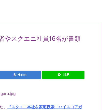
者やスクエニ社員16名が書類
B!
Hatena
LINE
た。
『スクエニ本社を家宅捜索「ハイスコアガ