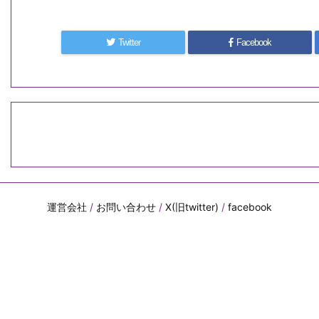
Twitter
Facebook
運営会社
/
お問い合わせ
/
X(旧twitter)
/
facebook
Copyright ©
TABLO
All Rights Reserved.
WordPress Luxeritas Theme is provided by "
Thought is free
".