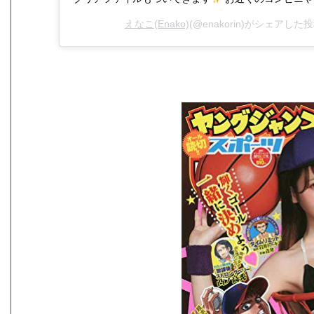
えなこ(Enako)
(@enakorin)がシェアした投